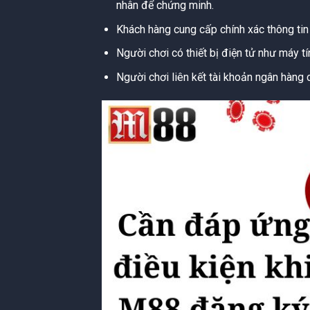
nhân để chứng minh.
Khách hàng cung cấp chính xác thông tin
Người chơi có thiết bị điện tử như máy 
Người chơi liên kết tài khoản ngân hàng c