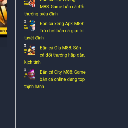
M88: Game bắn cá đổi
thưởng siêu đỉnh
Bắn cá xèng Apk M88:
Trò chơi bắn cá giải trí
tuyệt đỉnh
Bắn cá Ola M88: Săn
cá đổi thưởng hấp dẫn,
kịch tính
Bắn cá City M88: Game
bắn cá online đang top
thịnh hành