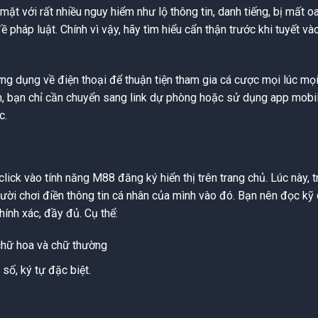
ặt với rất nhiều nguy hiểm như lộ thông tin, danh tiếng, bị mất o
ề pháp luật. Chính vì vậy, hãy tìm hiểu cẩn thận trước khi tuyết và
ứng dụng về điện thoại để thuận tiện tham gia cá cược mọi lúc mọ
hặn, bạn chỉ cần chuyển sang link dự phòng hoặc sử dụng app mobi
c.
lick vào tính năng M88 đăng ký hiển thị trên trang chủ. Lúc này, t
gười chơi điền thông tin cá nhân của mình vào đó. Bạn nên đọc kỹ
ính xác, đầy đủ. Cụ thể:
m chữ hoa và chữ thường
số, ký tự đặc biệt.