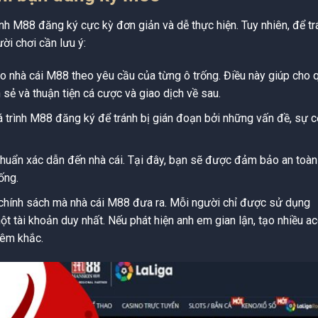
rình M88 đăng ký cực kỳ đơn giản và dễ thực hiện. Tuy nhiên, để tr
i chơi cần lưu ý:
ho nhà cái M88 theo yêu cầu của từng ô trống. Điều này giúp cho 
n sẻ và thuận tiện cá cược và giao dịch về sau.
 trình M88 đăng ký để tránh bị gián đoạn bởi những vấn đề, sự c
 chuẩn xác dẫn đến nhà cái. Tại đây, bạn sẽ được đảm bảo an toàn
hống.
, chính sách mà nhà cái M88 đưa ra. Mỗi người chỉ được sử dụng
t tài khoản duy nhất. Nếu phát hiện anh em gian lận, tạo nhiều ac
hiêm khắc.