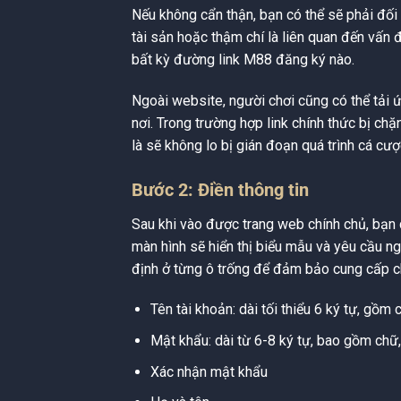
Nếu không cẩn thận, bạn có thể sẽ phải đối m
tài sản hoặc thậm chí là liên quan đến vấn đ
bất kỳ đường link M88 đăng ký nào.
Ngoài website, người chơi cũng có thể tải 
nơi. Trong trường hợp link chính thức bị c
là sẽ không lo bị gián đoạn quá trình cá cượ
Bước 2: Điền thông tin
Sau khi vào được trang web chính chủ, bạn c
màn hình sẽ hiển thị biểu mẫu và yêu cầu n
định ở từng ô trống để đảm bảo cung cấp ch
Tên tài khoản: dài tối thiểu 6 ký tự, gồ
Mật khẩu: dài từ 6-8 ký tự, bao gồm chữ, 
Xác nhận mật khẩu