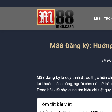
Chuyển
đến
nội
M88
TRÒ 
dung
M88 Đăng ký: Hướng 
ĐÃ ĐĂ
M88 đăng ký
là quy trình được thực hiện ch
tài khoản thành công, người chơi có thể trải
Trong bài viết này, cùng tìm hiểu chi tiết quy
Tóm tắt bài viết