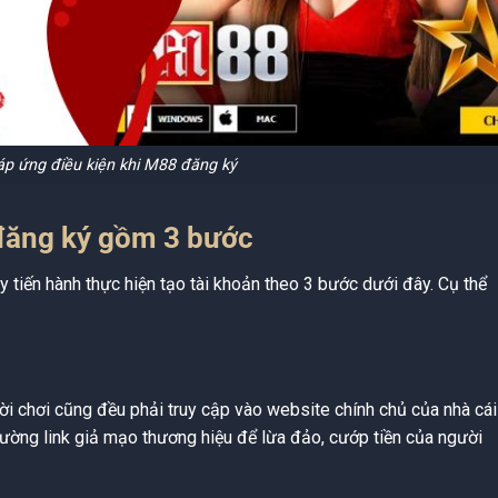
p ứng điều kiện khi M88 đăng ký
 đăng ký gồm 3 bước
 tiến hành thực hiện tạo tài khoản theo 3 bước dưới đây. Cụ thể
ười chơi cũng đều phải truy cập vào website chính chủ của nhà cái
 đường link giả mạo thương hiệu để lừa đảo, cướp tiền của người