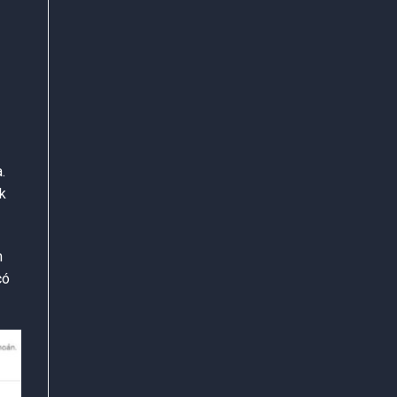
.
ck
n
có