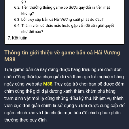
gì?
Tiền thưởng thắng game có được quy đổi ra tiền mặt
không?
Lỗi truy cập bắn cá Hải Vương xuất phát do đâu?
Thành viên có thắc mắc hoặc gặp vấn đề cần giải quyết
như thế nào?
Kết luận
Thông tin giới thiệu về game bắn cá Hải Vương
M88
Tựa game bắn cá này đang được hàng triệu người chơi đón
nhận đồng thời lựa chọn giải trí và tham gia trải nghiệm hàng
ngày cùng website
M88
. Truy cập trò chơi bạn sẽ được đắm
chìm cùng thế giới đại dương xanh thẳm, khám phá hàng
trăm sinh vật mới lạ cùng những điều kỳ thú. Nhiệm vụ thành
viên cực đơn giản chính là sử dụng vũ khí được cung cấp để
ngắm chính xác và bắn chuẩn mục tiêu để chinh phục phần
thưởng theo quy định.