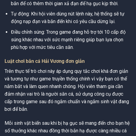
bắn để có thêm thời gian xả đạn để hạ gục kịp thời.
Tự động: Khi hội viên dùng nút lệnh này, hệ thống sẽ tự
động nạp đạn và bắn đến khi có yêu cầu dừng lại.
Điều chỉnh súng: Trong game đang hỗ trợ tới 10 cấp độ
súng khác nhau với sức mạnh riêng giúp bạn lựa chọn
phù hợp với mức tiêu cần săn.
Luật chơi bắn cá Hải Vương đơn giản
Trên thực tế trò chơi này áp dụng quy tắc chơi khá đơn giản
và tương tự như game truyền thống chính vì vậy bạn có thể
nắm bắt và làm quen nhanh chóng. Hội viên tham gia cần
đảm nhận vai trò là người săn cá, sử dụng công cụ được
cấp trong game sau đó ngắm chuẩn và ngắm sinh vật đang
bơi để bắn.
Mỗi sinh vật biển sau khi bị hạ gục sẽ mang đến cho bạn hệ
số thưởng khác nhau đồng thời bắn hạ được càng nhiều cá