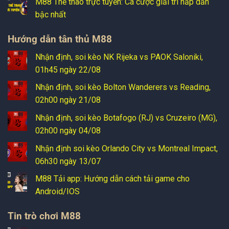
M88 Thể thao trực tuyến: Cá cược giải trí hấp dẫn
bậc nhất
Hướng dẫn tân thủ M88
Nhận định, soi kèo NK Rijeka vs PAOK Saloniki,
01h45 ngày 22/08
Nhận định, soi kèo Bolton Wanderers vs Reading,
02h00 ngày 21/08
Nhận định, soi kèo Botafogo (RJ) vs Cruzeiro (MG),
02h00 ngày 04/08
Nhận định soi kèo Orlando City vs Montreal Impact,
06h30 ngày 13/07
M88 Tải app: Hướng dẫn cách tải game cho
Android/IOS
Tin trò chơi M88