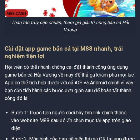
Thao tác truy cập chuẩn, tham gia giải trí cùng bắn cá Hải
Vương
Cài đặt app game bắn cá tại M88 nhanh, trải
nghiệm tiện lợi
Hội viên có thể nhanh chóng cài đặt thành công ứng dụng
game bắn cá Hải Vương về máy để thả ga khám phá mọi lúc.
App có thể tích hợp được với cả iOS và Android chính vì vậy
bạn cần tiến hành các bước đơn giản sau để hoàn tất thành
công đó là:
Bước 1: Trước tiên người chơi hãy tìm link chính thống
vào website M88 sau đó ấn chọn mục tải app trên giao
diện.
Bước 2: Màn hình của bạn sẽ hiển thị mã QR tải app được