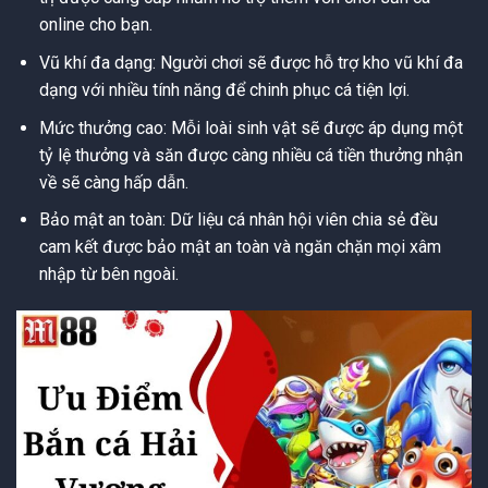
online cho bạn.
Vũ khí đa dạng: Người chơi sẽ được hỗ trợ kho vũ khí đa
dạng với nhiều tính năng để chinh phục cá tiện lợi.
Mức thưởng cao: Mỗi loài sinh vật sẽ được áp dụng một
tỷ lệ thưởng và săn được càng nhiều cá tiền thưởng nhận
về sẽ càng hấp dẫn.
Bảo mật an toàn: Dữ liệu cá nhân hội viên chia sẻ đều
cam kết được bảo mật an toàn và ngăn chặn mọi xâm
nhập từ bên ngoài.