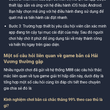
thiết lập sẵn và ứng với hệ điều hành iOS hoặc Android.
Bạn hãy chọn mã ứng với hệ điều hành đang sử dụng để
quét mã và tiến hành cài đặt nhanh.
Bước 3: Trường hợp thiết bị yêu cầu hội viên cần xác minh
app đang tin cậy tại mục cài đặt của máy. Sau đó người
chơi hãy chờ ít phút để ứng dụng tải về máy thành công
và hiển thị ngay trên giao diện.
Một số câu hỏi liên quan về game bắn cá Hải
Vương thường gặp
Nhiều người chơi đã gửi về hệ thống M88 các câu hỏi thắc
mắc liên quan về tựa game giải trí hấp dẫn này, dưới đây là
tổng hợp một số câu hỏi cùng lời đáp chi tiết theo chuyên
gia chia sẻ đó là:
Kinh nghiệm chơi bắn cá chắc thắng 99% theo cao thủ là
gì?