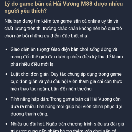
Lý do game bắn cá Hải Vương M88 được nhiều
người yêu thích?
Nếu bạn đang tìm kiếm tựa game săn cá online uy tín và
chất lượng trên thị trường chắc chắn không nên bỏ qua trò
chơi này bởi những ưu điểm đặc biệt như:
Giao diện ấn tượng: Giao diện bàn chơi sống động và
mang đến thế giới đại dương nhiều điều kỳ thú để khám
phá nhiều điều mới lạ.
Luật chơi đơn giản: Quy tắc chung áp dụng trong game
cực đơn giản và yêu cầu hội viên tham gia chỉ cần thực
hiện thao tác ngắm, bắn để nhận thưởng.
Tính năng hấp dẫn: Trong game bắn cá Hải Vương còn
đưa ra nhiều tính năng mới giúp hội viên chinh phục đại
dương thành công.
Nhiều ưu đãi hot: Ngập tràn chương trình siêu ưu đãi giá
trị được cung cấp nhằm hỗ trợ thêm vốn chơi săn cá