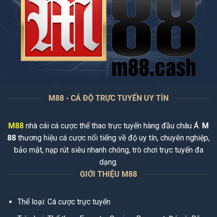
M88 - CÁ ĐỘ TRỰC TUYẾN UY TÍN
M88
nhà cái cá cược thể thao trực tuyến hàng đầu châu Á.
M
88
thương hiệu cá cược nổi tiếng về độ uy tín, chuyên nghiệp,
bảo mật, nạp rút siêu nhanh chóng, trò chơi trực tuyến đa
dạng.
GIỚI THIỆU M88
Thể loại: Cá cược trực tuyến