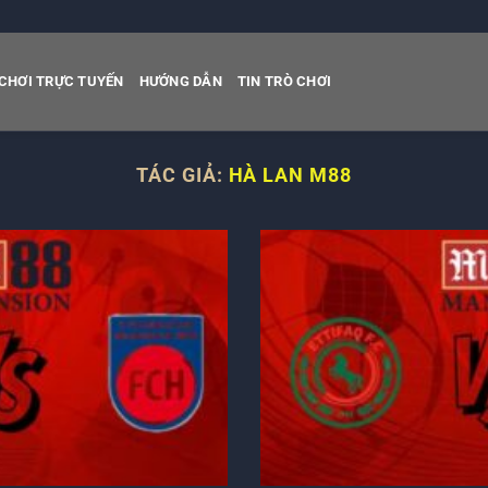
CHƠI TRỰC TUYẾN
HƯỚNG DẪN
TIN TRÒ CHƠI
TÁC GIẢ:
HÀ LAN M88