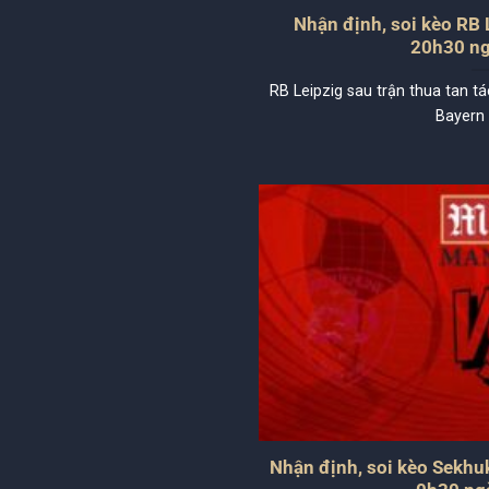
Nhận định, soi kèo RB 
20h30 ng
RB Leipzig sau trận thua tan t
Bayern
Nhận định, soi kèo Sekhu