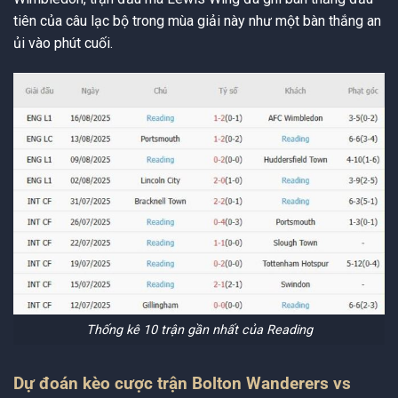
tiên của câu lạc bộ trong mùa giải này như một bàn thắng an
ủi vào phút cuối.
Thống kê 10 trận gần nhất của Reading
Dự đoán kèo cược trận Bolton Wanderers vs