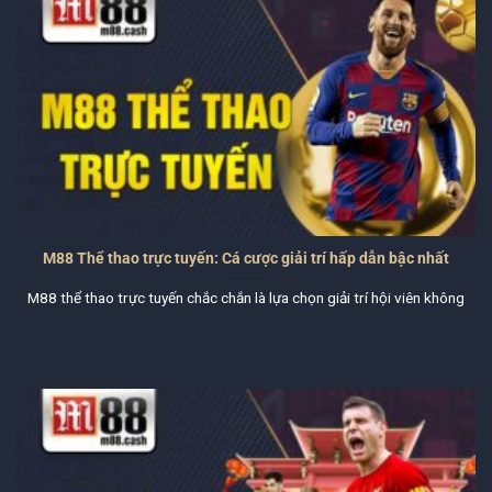
M88 Thể thao trực tuyến: Cá cược giải trí hấp dẫn bậc nhất
M88 thể thao trực tuyến chắc chắn là lựa chọn giải trí hội viên không