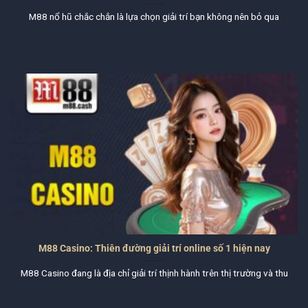
M88 nổ hũ chắc chắn là lựa chọn giải trí bạn không nên bỏ qua
M88 Casino: Thiên đường giải trí online số 1 hiện nay
M88 Casino đang là địa chỉ giải trí thịnh hành trên thị trường và thu