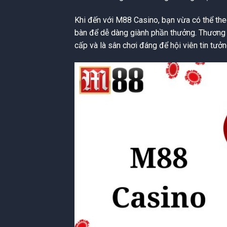
Khi đến với M88 Casino, bạn vừa có thể the
bàn để dễ dàng giành phần thưởng. Thương
cấp và là sân chơi đáng để hội viên tin tưởn