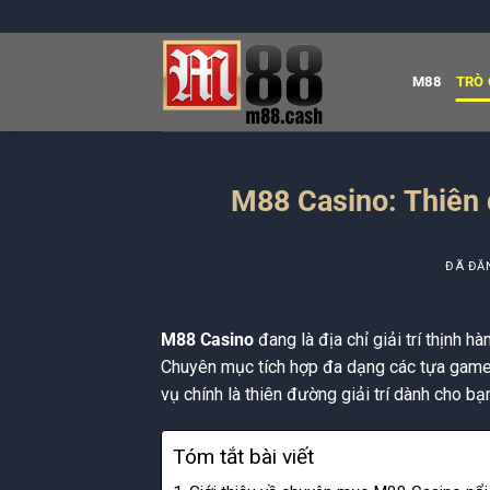
Chuyển
đến
nội
M88
TRÒ 
dung
M88 Casino: Thiên đ
ĐÃ ĐĂ
M88 Casino
đang là địa chỉ giải trí thịnh hà
Chuyên mục tích hợp đa dạng các tựa game 
vụ chính là thiên đường giải trí dành cho 
Tóm tắt bài viết