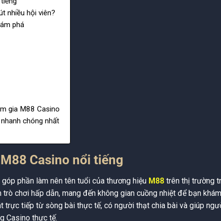
tiếng
t nhiều hội viên?
hám phá
ham gia M88 Casino
, nhanh chóng nhất
 M88 Casino nổi tiếng
và góp phần làm nên tên tuổi của thương hiệu
M88
trên thị trường t
răm trò chơi hấp dẫn, mang đến không gian cuồng nhiệt để bạn khá
trực tiếp từ sòng bài thực tế, có người thạt chia bài và giúp ngư
g Casino thực tế.