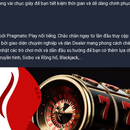
ng vài chục giây để bạn tiết kiệm thời gian và dễ dàng chinh phụ
ởi Pragmatic Play nổi tiếng. Chắc chắn ngay từ lần đầu truy cập
 bởi giao diện chuyên nghiệp và dàn Dealer mang phong cách châ
p nhật các trò chơi mới và dẫn đầu xu hướng để bạn có thêm lựa c
truyền hình, Sicbo và Rồng hổ, Blackjack,…