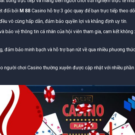
át sóng trực tiếp và mang đến người chơi trải nghiệm thực tế nhất
ệt đối bởi
M 88
Casino hỗ trợ 3 góc quay để bạn trực tiếp theo dõi
đều vô cùng hấp dẫn, đảm bảo quyền lợi và khẳng định uy tín.
 và bảo vệ thông tin cá nhân của hội viên tham gia, cam kết không
g, đảm bảo minh bạch và hỗ trợ bạn rút về qua nhiều phương thứ
ho người chơi Casino thường xuyên được cập nhật với nhiều phần