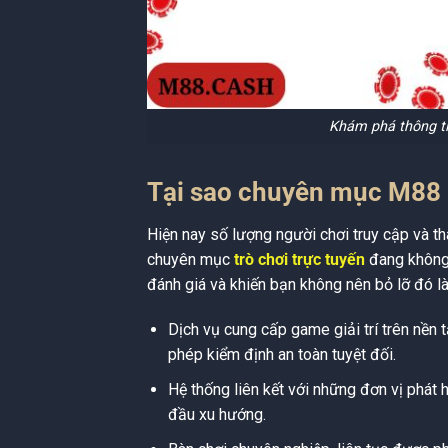
Khám phá thông ti
Tại sao chuyên mục M88 C
Hiện nay số lượng người chơi truy cập và th
chuyên mục
trò chơi trực tuyến
đang không 
đánh giá và khiến bạn không nên bỏ lỡ đó là
Dịch vụ cung cấp game giải trí trên nền
phép kiểm định an toàn tuyệt đối.
Hệ thống liên kết với những đơn vị phát 
đầu xu hướng.