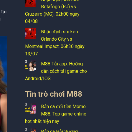
Botafogo (RJ) vs
 tại
Cruzeiro (MG), 02h00 ngày
g
04/08
Nhận định soi kèo
Orlando City vs
Montreal Impact, 06h30 ngày
13/07
M88 Tải app: Hướng
dẫn cách tải game cho
Android/IOS
Tin trò chơi M88
Bắn cá đổi tiền Momo
M88: Top game online
hot nhất hiện nay
Bắn cá Hải Vương