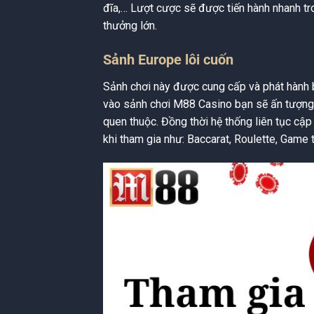
đĩa,… Lượt cược sẽ được tiến hành nhanh tro
thưởng lớn.
Sảnh Europe lôi cuốn
Sảnh chơi này được cung cấp và phát hành b
vào sảnh chơi M88 Casino bạn sẽ ấn tượng
quen thuộc. Đồng thời hệ thống liên tục cậ
khi tham gia như: Baccarat, Roulette, Game 