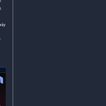
.
.
 xảy
c