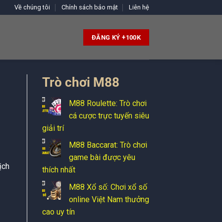
Về chúng tôi
Chính sách bảo mật
Liên hệ
ĐĂNG KÝ +100K
Trò chơi M88
M88 Roulette: Trò chơi
cá cược trực tuyến siêu
giải trí
M88 Baccarat: Trò chơi
game bài được yêu
ịch
thích nhất
M88 Xổ số: Chơi xổ số
online Việt Nam thưởng
cao uy tín